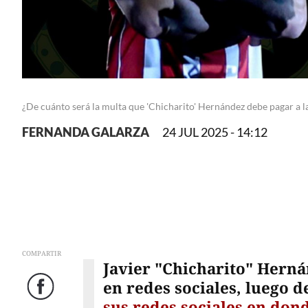
¿De cuánto será la multa que 'Chicharito' Hernández debe pagar a 
FERNANDA GALARZA
24 JUL 2025 - 14:12
COMPARTIR
Javier "Chicharito" Herná
en redes sociales, luego 
Facebook
sus redes sociales en dond