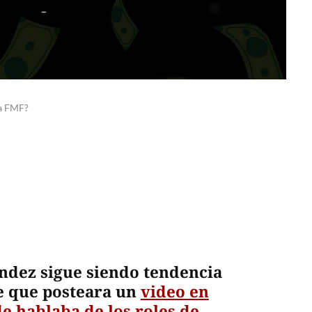
la FMF?
ndez sigue siendo tendencia
de que posteara un
video en
e hablaba de los roles de