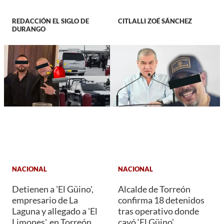
REDACCIÓN EL SIGLO DE
CITLALLI ZOÉ SÁNCHEZ
DURANGO
NACIONAL
NACIONAL
Detienen a 'El Güino',
Alcalde de Torreón
empresario de La
confirma 18 detenidos
Laguna y allegado a 'El
tras operativo donde
Limones', en Torreón
cayó ‘El Güino’