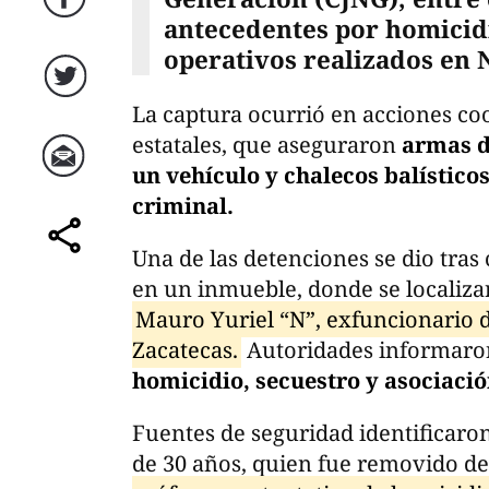
Facebook
antecedentes por homicid
operativos realizados en 
Twitter
La captura ocurrió en acciones coo
estatales, que aseguraron
armas de
un vehículo y chalecos balísticos
Correo
criminal.
Una de las detenciones se dio tra
comparte
en un inmueble, donde se localizar
Mauro Yuriel “N”, exfuncionario 
Zacatecas.
Autoridades informaron
homicidio, secuestro y asociació
Fuentes de seguridad identificaro
de 30 años, quien fue removido de