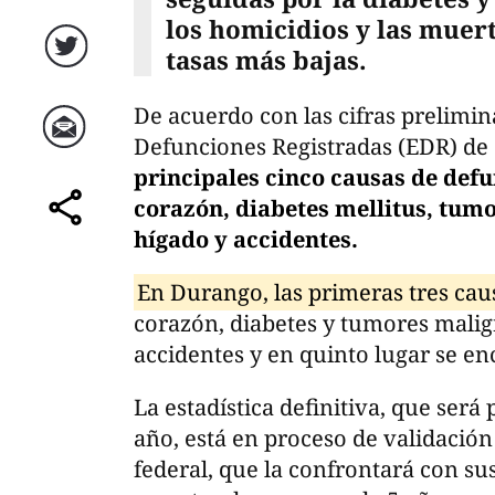
los homicidios y las muert
tasas más bajas.
Twitter
De acuerdo con las cifras prelimina
Defunciones Registradas (EDR) de 
Correo
principales cinco causas de def
corazón, diabetes mellitus, tum
comparte
hígado y accidentes.
En Durango, las primeras tres cau
corazón, diabetes y tumores malign
accidentes y en quinto lugar se e
La estadística definitiva, que ser
año, está en proceso de validación
federal, que la confrontará con s