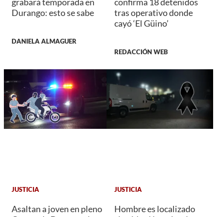
grabará temporada en
confirma 18 detenidos
Durango: esto se sabe
tras operativo donde
cayó ‘El Güino’
DANIELA ALMAGUER
REDACCIÓN WEB
JUSTICIA
JUSTICIA
Asaltan a joven en pleno
Hombre es localizado