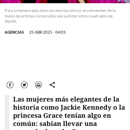
Para la temporada, estos accesorios únicos se reinventan de la
mano de artistas convocados para pintar estos cuadrados de
90x90.
AGENCIAS
25 ABR 2025 - 04:03
Facebook
Twitter
Correo
comparte
Las mujeres más elegantes de la
historia como Jackie Kennedy o la
princesa Grace tenían algo en
común: sabían llevar una