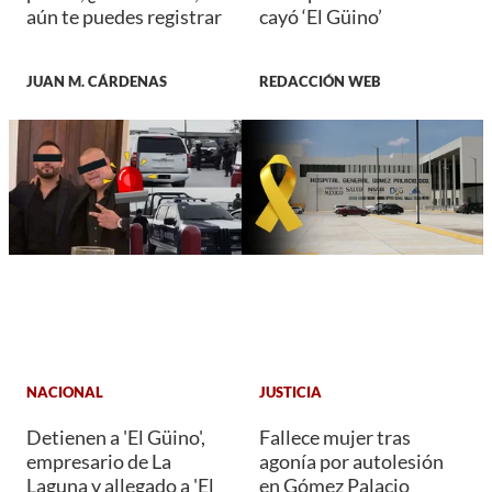
aún te puedes registrar
cayó ‘El Güino’
JUAN M. CÁRDENAS
REDACCIÓN WEB
NACIONAL
JUSTICIA
Detienen a 'El Güino',
Fallece mujer tras
empresario de La
agonía por autolesión
Laguna y allegado a 'El
en Gómez Palacio