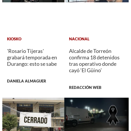
KIOSKO
NACIONAL
'Rosario Tijeras'
Alcalde de Torreón
grabará temporada en
confirma 18 detenidos
Durango: esto se sabe
tras operativo donde
cayó ‘El Güino’
DANIELA ALMAGUER
REDACCIÓN WEB