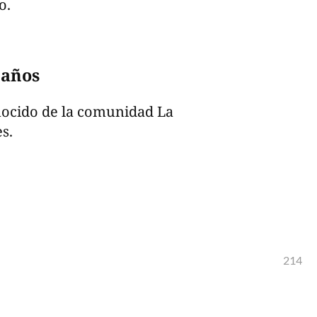
o.
 años
onocido de la comunidad La
s.
214