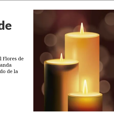
 de
l Flores de
Aranda
do de la