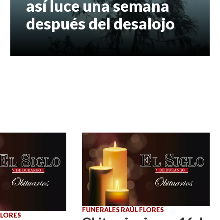
así luce una semana
después del desalojo
FUNERALES RAÚL FLORES
FLORES