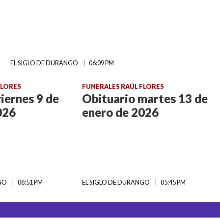
EL SIGLO DE DURANGO
06:09 PM
FLORES
FUNERALES RAÚL FLORES
iernes 9 de
Obituario martes 13 de
026
enero de 2026
NGO
06:51 PM
EL SIGLO DE DURANGO
05:45 PM