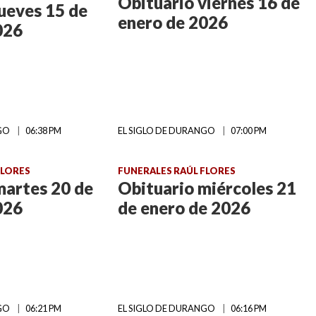
Obituario viernes 16 de
ueves 15 de
enero de 2026
026
NGO
06:38 PM
EL SIGLO DE DURANGO
07:00 PM
FLORES
FUNERALES RAÚL FLORES
martes 20 de
Obituario miércoles 21
026
de enero de 2026
NGO
06:21 PM
EL SIGLO DE DURANGO
06:16 PM