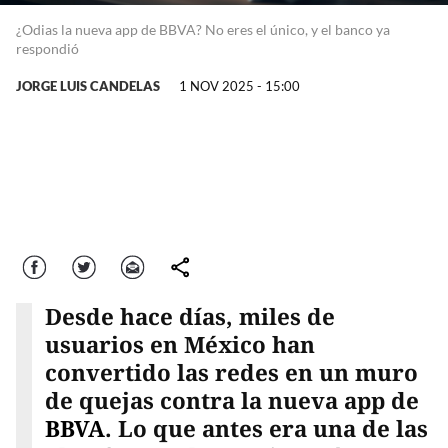
¿Odias la nueva app de BBVA? No eres el único, y el banco ya
respondió
JORGE LUIS CANDELAS
1 NOV 2025 - 15:00
Facebook
Twitter
Correo
comparte
Desde hace días, miles de
usuarios en México han
convertido las redes en un muro
de quejas contra la nueva app de
BBVA
. Lo que antes era una de las