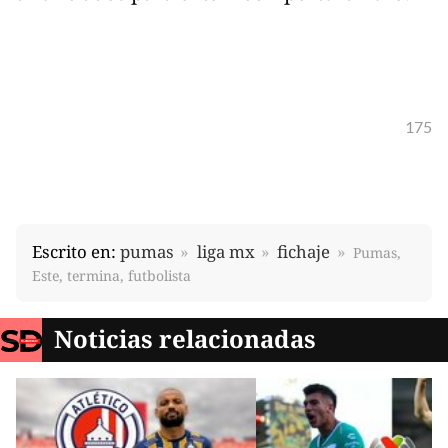
175
Escrito en:
pumas
liga mx
fichaje
Pumas,
Este, termina, futbolista
Noticias relacionadas