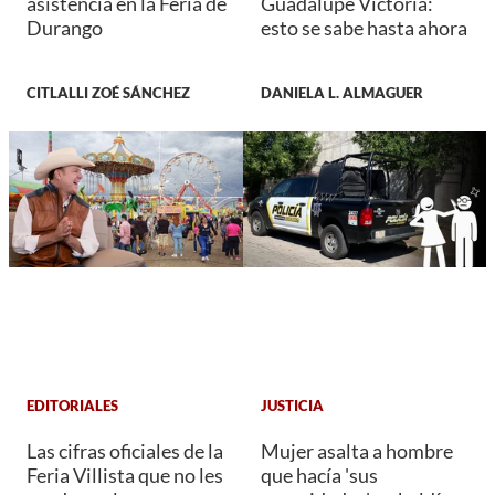
asistencia en la Feria de
Guadalupe Victoria:
Durango
esto se sabe hasta ahora
CITLALLI ZOÉ SÁNCHEZ
DANIELA L. ALMAGUER
EDITORIALES
JUSTICIA
Las cifras oficiales de la
Mujer asalta a hombre
Feria Villista que no les
que hacía 'sus