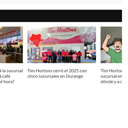
 la sucursal
Tim Hortons cerró el 2025 con
Tim Hortons i
á café
cinco sucursales en Durango
sucursal en D
é hora?
dónde y a qué