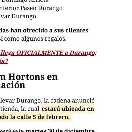
 interior Paseo Durango
levar Durango
das han ofrecido a sus clientes
así como algunos regalos.
 llega OFICIALMENTE a Durango;
ía?
m Hortons en
cación
ulevar Durango, la cadena anunció
tienda, la cual
estará ubicada en
o la calle 5 de febrero.
 será este
martes 30 de diciembre