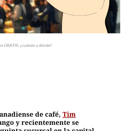
os GRATIS; ¿cuándo y dónde?
canadiense de café,
Tim
ango y recientemente se
quinta sucursal en la capital.