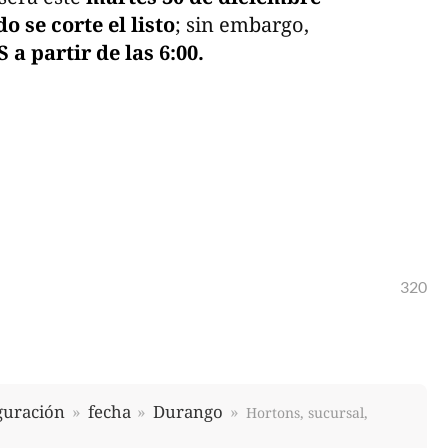
o se corte el listo
; sin embargo,
a partir de las 6:00.
320
guración
fecha
Durango
Hortons, sucursal,