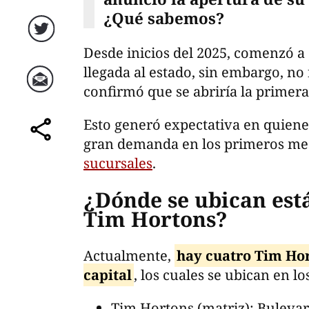
¿Qué sabemos?
Twitter
Desde inicios del 2025, comenzó a
llegada al estado, sin embargo, no
confirmó que se abriría la primera
Correo
Esto generó expectativa en quienes
gran demanda en los primeros mes
comparte
sucursales
.
¿Dónde se ubican está
Tim Hortons?
Actualmente,
hay cuatro Tim Hor
capital
, los cuales se ubican en l
Tim Hortons (matriz): Buleva