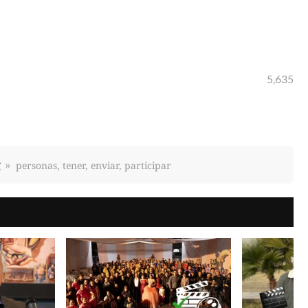
5,635
g
personas, tener, enviar, participar