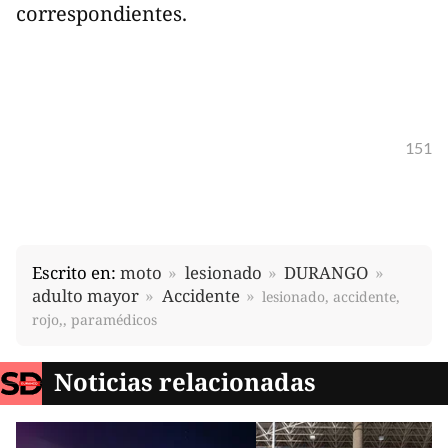
correspondientes.
151
Escrito en:
moto
lesionado
DURANGO
adulto mayor
Accidente
lesionado, accidente,
rojo,, paramédicos
Noticias relacionadas