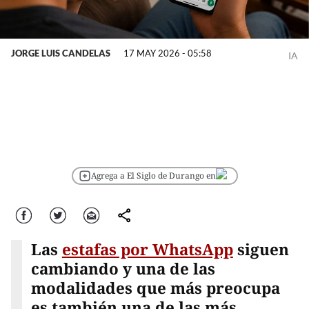
JORGE LUIS CANDELAS
17 MAY 2026 - 05:58
IA
Agrega a El Siglo de Durango en
Facebook
Twitter
Correo
comparte
Las
estafas por WhatsApp
siguen
cambiando y una de las
modalidades que más preocupa
es también una de las más