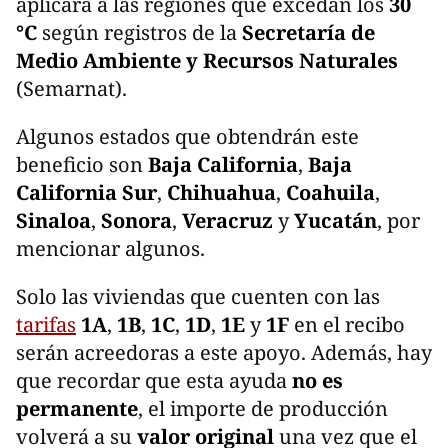
aplicará a las regiones que excedan los
30
°C
según registros de la
Secretaría de
Medio Ambiente y Recursos Naturales
(Semarnat).
Algunos estados que obtendrán este
beneficio son
Baja California
,
Baja
California Sur
,
Chihuahua
,
Coahuila
,
Sinaloa
,
Sonora
,
Veracruz
y
Yucatán
, por
mencionar algunos.
Solo las viviendas que cuenten con las
tarifas
1A
,
1B
,
1C
,
1D
,
1E
y
1F
en el recibo
serán acreedoras a este apoyo. Además, hay
que recordar que esta ayuda
no es
permanente
, el importe de producción
volverá a su
valor original
una vez que el