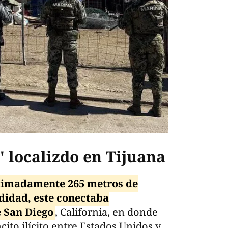
' localizdo en Tijuana
oximadamente 265 metros de
didad, este conectaba
e San Diego
, California, en donde
cito ilícito entre Estados Unidos y