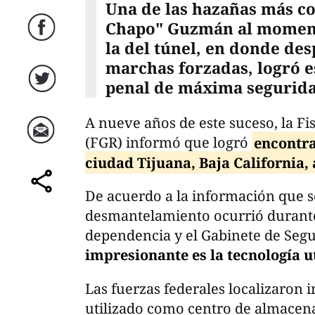
Una de las hazañas más co
Chapo" Guzmán al momento
Facebook
la del túnel, en donde des
marchas forzadas, logró e
penal de máxima seguridad
Twitter
A nueve años de este suceso, la Fis
(FGR) informó que logró
encontra
Correo
ciudad Tijuana, Baja California,
De acuerdo a la información que se
comparte
desmantelamiento ocurrió durante
dependencia y el Gabinete de Segu
impresionante es la tecnología u
Las fuerzas federales localizaron i
utilizado como centro de almacenam