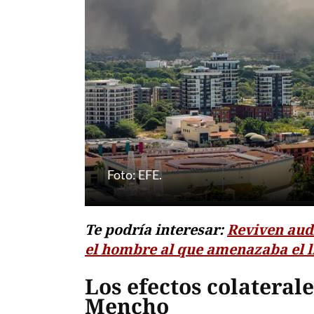
Foto: EFE.
Te podría interesar:
Reviven aud
el hombre al que amenazaba el l
Los efectos colateral
Mencho