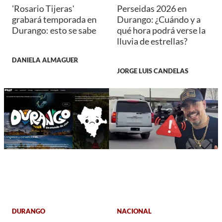
'Rosario Tijeras'
Perseidas 2026 en
grabará temporada en
Durango: ¿Cuándo y a
Durango: esto se sabe
qué hora podrá verse la
lluvia de estrellas?
DANIELA ALMAGUER
JORGE LUIS CANDELAS
DURANGO
NACIONAL