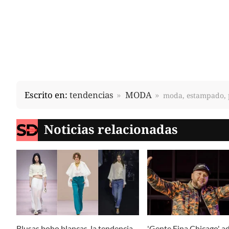
Escrito en:
tendencias
MODA
moda, estampado, pr
Noticias relacionadas
Blusas boho blancas, la tendencia
'Gente Fina Chicago' a