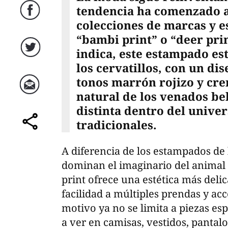
tendencia ha comenzado a
Facebook
colecciones de marcas y est
“bambi print” o “deer pri
indica, este estampado est
Twitter
los cervatillos, con un di
tonos marrón rojizo y cr
natural de los venados b
Correo
distinta dentro del univer
tradicionales.
comparte
A diferencia de los estampados de 
dominan el imaginario del animal 
print ofrece una estética más deli
facilidad a múltiples prendas y acc
motivo ya no se limita a piezas es
a ver en camisas, vestidos, pantalo