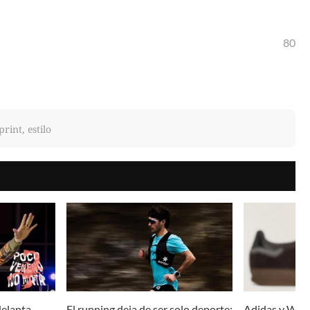
80
int, estilo
delanta
El running deja de ser solo deporte:
Adidas y Wale