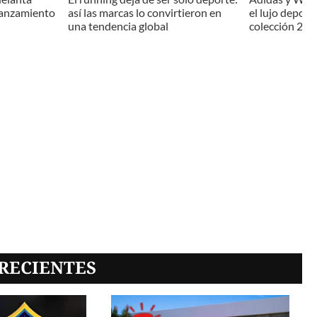
lanzamiento
así las marcas lo convirtieron en
el lujo deport
una tendencia global
colección 202
RECIENTES