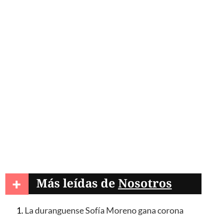
ivo con su nueva
6
+
Más leídas de
Nosotros
La duranguense Sofía Moreno gana corona