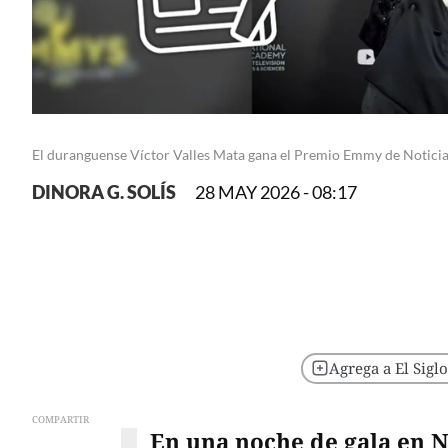
El duranguense Víctor Valles Mata gana el Premio Emmy de Notici
DINORA G. SOLÍS
28 MAY 2026 - 08:17
Agrega a El Sigl
COMPARTIR
En una noche de gala en N