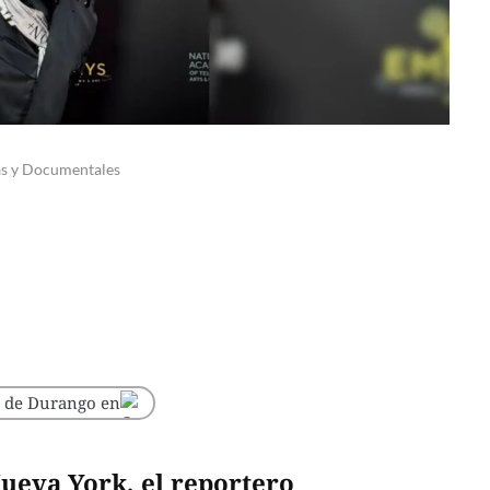
as y Documentales
o de Durango en
ueva York, el reportero