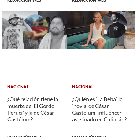
REDACCIÓN WEB
REDACCIÓN WEB
NACIONAL
NACIONAL
¿Qué relación tiene la
¿Quién es 'La Beba', la
muerte de 'El Gordo
'novia' de César
Peruci' y la de César
Gastelum, influencer
Gastélum?
asesinado en Culiacán?