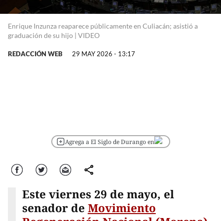
Enrique Inzunza reaparece públicamente en Culiacán; asistió a
graduación de su hijo | VIDEO
REDACCIÓN WEB
29 MAY 2026 - 13:17
Agrega a El Siglo de Durango en
Facebook
Twitter
Correo
comparte
Este viernes 29 de mayo, el
senador de
Movimiento