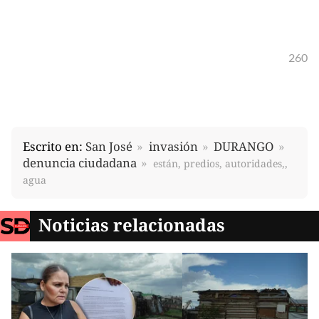
260
Escrito en:
San José
invasión
DURANGO
denuncia ciudadana
están, predios, autoridades,,
agua
Noticias relacionadas