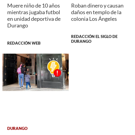
Muere niño de 10 años
Roban dinero y causan
mientras jugaba futbol
daños en templo de la
en unidad deportiva de
colonia Los Ángeles
Durango
REDACCIÓN EL SIGLO DE
DURANGO
REDACCIÓN WEB
DURANGO