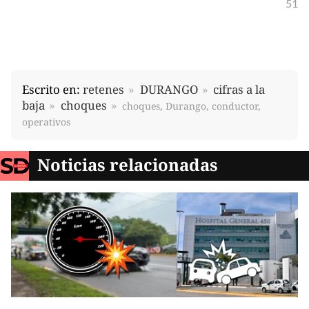
51
Escrito en:
retenes
DURANGO
cifras a la
baja
choques
choques, Durango, conductor,
operativos
Noticias relacionadas