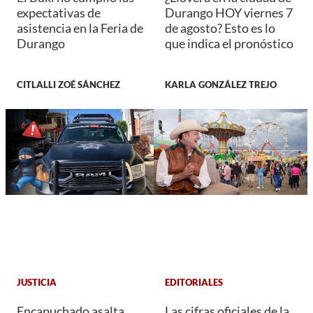
expectativas de
Durango HOY viernes 7
asistencia en la Feria de
de agosto? Esto es lo
Durango
que indica el pronóstico
CITLALLI ZOÉ SÁNCHEZ
KARLA GONZÁLEZ TREJO
JUSTICIA
EDITORIALES
Encapuchado asalta
Las cifras oficiales de la