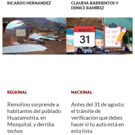
RICARDO HERNANDEZ
CLAUDIA BARRIENTOS Y
DENICE RAMÍREZ
REGIONAL
NACIONAL
Remolino sorprende a
Antes del 31 de agosto:
habitantes del poblado
el trámite de
Huazamotita, en
verificación que debes
Mezquital, y derriba
hacer si tu auto está en
techos
esta lista