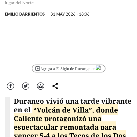
lugar del Norte
EMILIO BARRIENTOS
31 MAY 2026 - 18:06
Agrega a El Siglo de Durango en
Facebook
Twitter
Correo
comparte
Durango vivió una tarde vibrante
en el
“Volcán de Villa”, donde
Caliente protagonizó una
espectacular remontada para
vencer 5-4 a los Tecos de los Dos