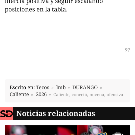
inercia positiva y seguir escalando
posiciones en la tabla.
97
Escrito en:
Tecos
lmb
DURANGO
Caliente
2026
Caliente, conectó, novena, ofensiva
Noticias relacionadas