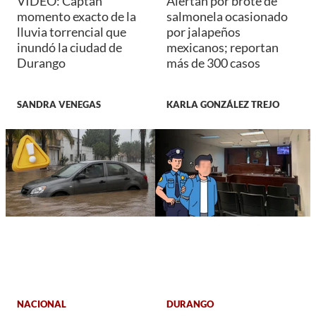
VIDEO: Captan
Alertan por brote de
momento exacto de la
salmonela ocasionado
lluvia torrencial que
por jalapeños
inundó la ciudad de
mexicanos; reportan
Durango
más de 300 casos
SANDRA VENEGAS
KARLA GONZÁLEZ TREJO
NACIONAL
DURANGO