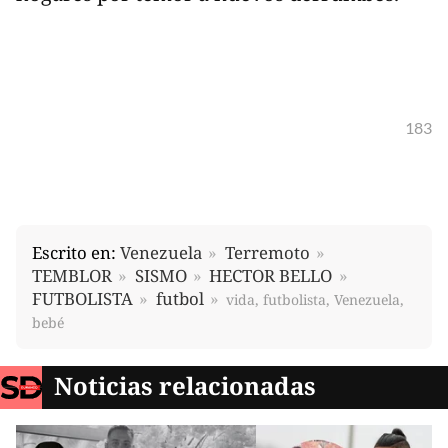
183
Escrito en:
Venezuela
Terremoto
TEMBLOR
SISMO
HECTOR BELLO
FUTBOLISTA
futbol
vida, futbolista, Venezuela,
bebé
Noticias relacionadas