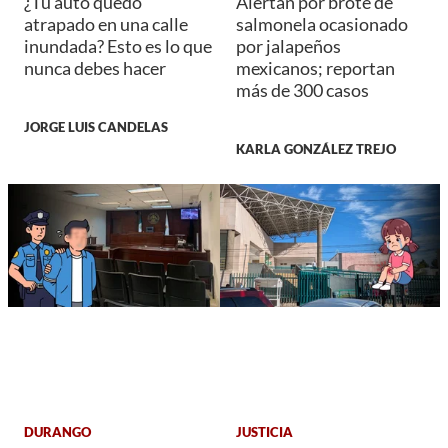
¿Tu auto quedó
Alertan por brote de
atrapado en una calle
salmonela ocasionado
inundada? Esto es lo que
por jalapeños
nunca debes hacer
mexicanos; reportan
más de 300 casos
JORGE LUIS CANDELAS
KARLA GONZÁLEZ TREJO
DURANGO
JUSTICIA