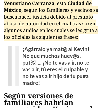
Venustiano Carranza
, esto
Ciudad de
México
, según los familiares y vecinos se
busca hacer justicia debido al presunto
abuso de autoridad en el cual tras surgir
algunos audios en los cuales se les grita a
los oficiales las siguientes frases:
¡Agárralo ya mat@ al Kevin!
No que muchos huev@s,
put%! ... ¡No te vas a ir, no te
vas a ir, tú eres el culpable y
no te vas a ir hijo de tu pu#a
madre!
Según versiones de
familiares habrían