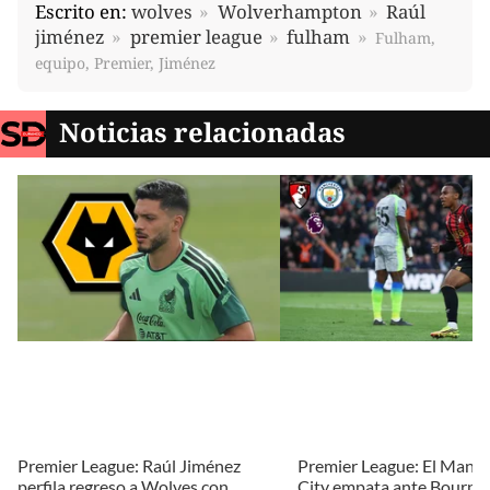
Escrito en:
wolves
Wolverhampton
Raúl
jiménez
premier league
fulham
Fulham,
equipo, Premier, Jiménez
Noticias relacionadas
Premier League: Raúl Jiménez
Premier League: El Manc
perfila regreso a Wolves con
City empata ante Bourne