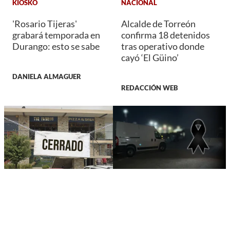
KIOSKO
NACIONAL
'Rosario Tijeras'
Alcalde de Torreón
grabará temporada en
confirma 18 detenidos
Durango: esto se sabe
tras operativo donde
cayó ‘El Güino’
DANIELA ALMAGUER
REDACCIÓN WEB