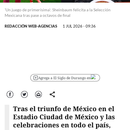
'Un juego de primerísima': Sheinbaum felicita a la Selección
Mexicana tras pase a octavos de final
REDACCIÓN WEB-AGENCIAS
1 JUL 2026 - 09:36
Agrega a El Siglo de Durango en
Facebook
Twitter
Correo
comparte
Tras el triunfo de México en el
Estadio Ciudad de México y las
celebraciones en todo el país,