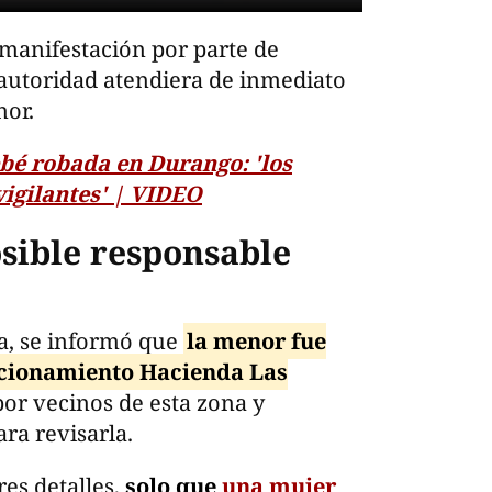
 manifestación por parte de
 autoridad atendiera de inmediato
nor.
bé robada en Durango: 'los
vigilantes' | VIDEO
osible responsable
ía, se informó que
la menor fue
ccionamiento Hacienda Las
or vecinos de esta zona y
ra revisarla.
es detalles,
solo que
una mujer