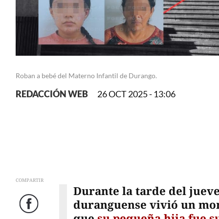
Roban a bebé del Materno Infantil de Durango.
REDACCIÓN WEB
26 OCT 2025 - 13:06
COMPARTIR
Durante la tarde del jueve
duranguense vivió un mom
Facebook
que
su pequeña hija fue s