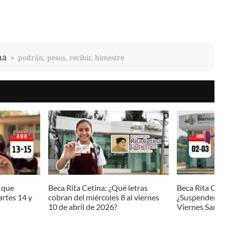
na
podrán, pesos, recibir, bimestre
s que
Beca Rita Cetina: ¿Qué letras
Beca Rita Cet
artes 14 y
cobran del miércoles 8 al viernes
¿Suspenderán 
10 de abril de 2026?
Viernes Santo