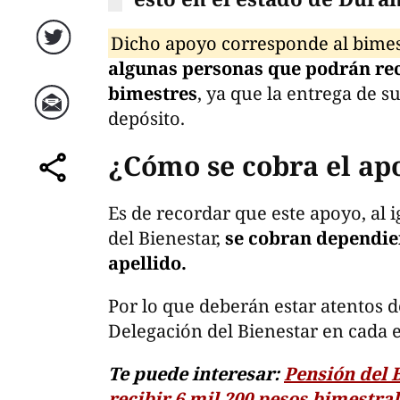
Dicho apoyo corresponde al bime
Twitter
algunas personas que podrán rec
bimestres
, ya que la entrega de s
depósito.
Correo
¿Cómo se cobra el ap
comparte
Es de recordar que este apoyo, al 
del Bienestar,
se cobran dependien
apellido.
Por lo que deberán estar atentos d
Delegación del Bienestar en cada 
Te puede interesar:
Pensión del 
recibir 6 mil 200 pesos bimestra