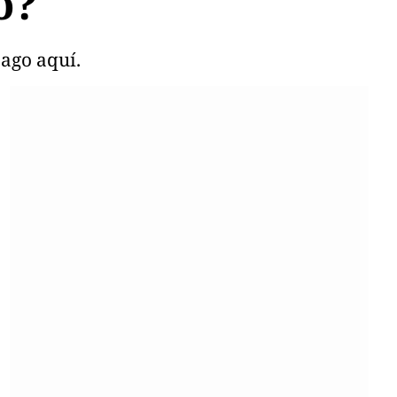
o?
pago aquí.