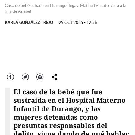
Caso de bebé robada en Durango llega a MafianTV: entrevista a la
hija de Anabel
KARLA GONZÁLEZ TREJO
29 OCT 2025 - 12:56
Facebook
Twitter
Correo
comparte
El caso de la bebé que fue
sustraída en el Hospital Materno
Infantil de Durango, y las
mujeres detenidas como
presuntas responsables del
delito, sigue dando de qué hablar,