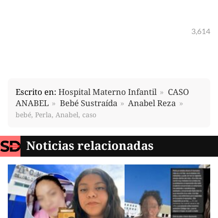
3,614
Escrito en:
Hospital Materno Infantil
CASO
ANABEL
Bebé Sustraída
Anabel Reza
bebé, Perla, Anabel, caso
Noticias relacionadas