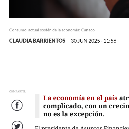
Consumo, actual sostén de la economía: Canaco
CLAUDIA BARRIENTOS
30 JUN 2025 - 11:56
COMPARTIR
La economía en el país
at
complicado, con un creci
Facebook
no es la excepción.
El presidente de Asuntos Financie