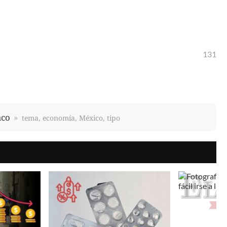
131
aco
tema, economía, México, tipo