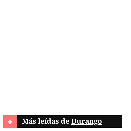
les hizo fácil irse a la
+
Más leídas de
Durango