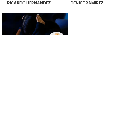
RICARDO HERNANDEZ
DENICE RAMÍREZ
DURANGO
Predomina la violencia
intrafamiliar en
Durango; entidad está
entre las de mayor
incidencia