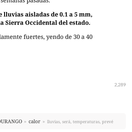
 semanas pasadas.
 lluvias aisladas de 0.1 a 5 mm,
a Sierra Occidental del estado.
amente fuertes, yendo de 30 a 40
2,289
DURANGO
calor
lluvias, será, temperaturas, prevé