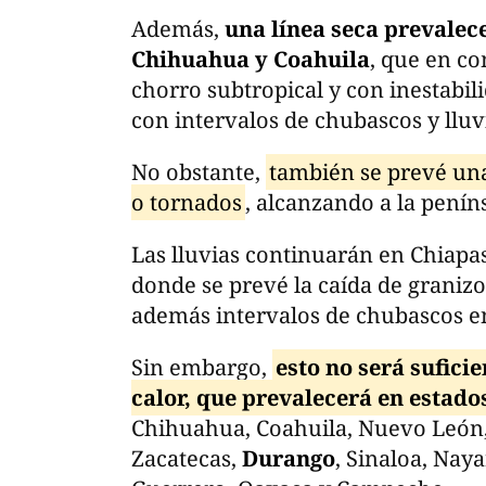
Además,
una línea seca prevalec
Chihuahua y Coahuila
, que en co
chorro subtropical y con inestabil
con intervalos de chubascos y lluv
No obstante,
también se prevé una
o tornados
, alcanzando a la peníns
Las lluvias continuarán en Chiapa
donde se prevé la caída de granizo
además intervalos de chubascos en
Sin embargo,
esto no será sufici
calor, que prevalecerá en estado
Chihuahua, Coahuila, Nuevo León, 
Zacatecas,
Durango
, Sinaloa, Naya