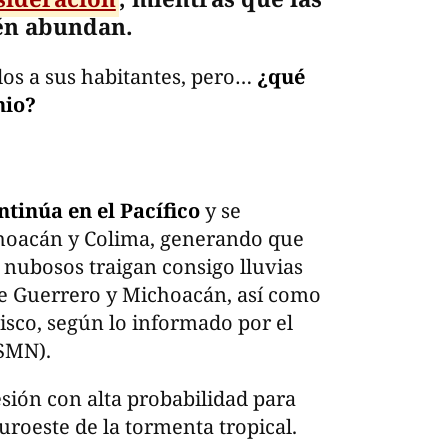
én abundan.
os a sus habitantes, pero…
¿qué
nio?
tinúa en el Pacífico
y se
choacán y Colima, generando que
 nubosos traigan consigo lluvias
de Guerrero y Michoacán, así como
alisco, según lo informado por el
(SMN).
sión con alta probabilidad para
suroeste de la tormenta tropical.