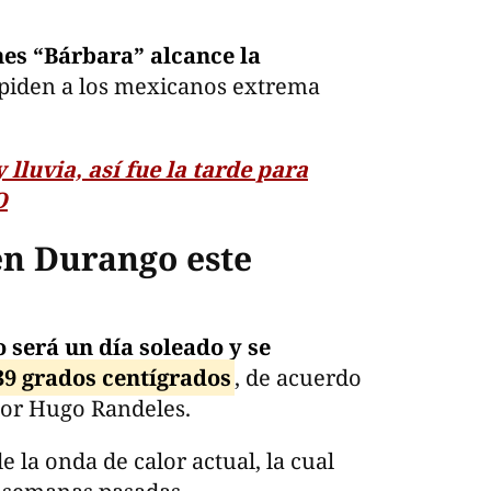
nes “Bárbara” alcance la
e piden a los mexicanos extrema
 lluvia, así fue la tarde para
O
en Durango este
 será un día soleado y se
39 grados centígrados
, de acuerdo
tor Hugo Randeles.
 la onda de calor actual, la cual