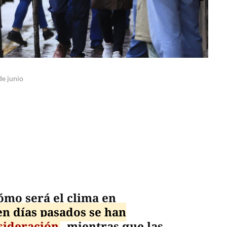
de junio
ómo será el clima en
en días pasados se han
sideración
, mientras que las