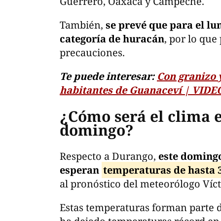
Guerrero, Oaxaca y Campeche.
También,
se prevé que para el lu
categoría de huracán
, por lo qu
precauciones.
Te puede interesar:
Con granizo y
habitantes de Guanaceví | VIDE
¿Cómo será el clima 
domingo?
Respecto a Durango,
este domingo
esperan
temperaturas de hasta 
al pronóstico del meteorólogo Víc
Estas temperaturas forman parte de