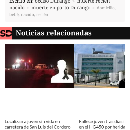
Escrito en:
occiso Durango
muerte recién
nacido
muerte en parto Durango
domicilio,
bebé, nacido, recién
Noticias relacionadas
Localizan a joven sin vida en
Fallece joven tras días in
carretera de San Luis del Cordero
en el HG450 por herida d