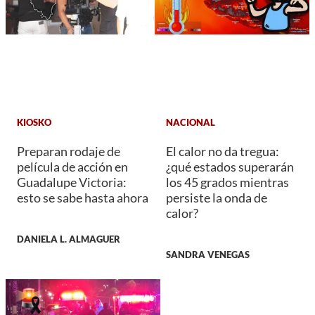
KIOSKO
NACIONAL
Preparan rodaje de
El calor no da tregua:
película de acción en
¿qué estados superarán
Guadalupe Victoria:
los 45 grados mientras
esto se sabe hasta ahora
persiste la onda de
calor?
DANIELA L. ALMAGUER
SANDRA VENEGAS