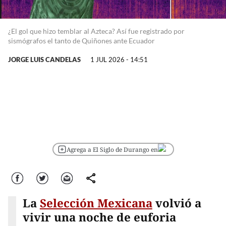
¿El gol que hizo temblar al Azteca? Así fue registrado por
sismógrafos el tanto de Quiñones ante Ecuador
JORGE LUIS CANDELAS
1 JUL 2026 - 14:51
Agrega a El Siglo de Durango en
Facebook
Twitter
Correo
comparte
La
Selección Mexicana
volvió a
vivir una noche de euforia