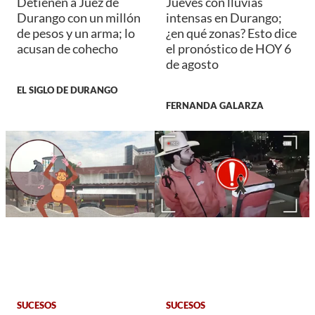
Detienen a Juez de
Jueves con lluvias
Durango con un millón
intensas en Durango;
de pesos y un arma; lo
¿en qué zonas? Esto dice
acusan de cohecho
el pronóstico de HOY 6
de agosto
EL SIGLO DE DURANGO
FERNANDA GALARZA
SUCESOS
SUCESOS