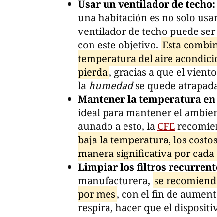
Usar un ventilador de techo:
una habitación es no solo usar
ventilador de techo puede ser
con este objetivo.
Esta combin
temperatura del aire acondici
pierda
, gracias a que el vient
la
humedad
se quede atrapada 
Mantener la temperatura en 
ideal para mantener el ambient
aunado a esto, la
CFE
recomien
baja la temperatura, los cos
manera significativa por cada
Limpiar los filtros recurren
manufacturera,
se recomienda
por mes
, con el fin de aument
respira, hacer que el disposi