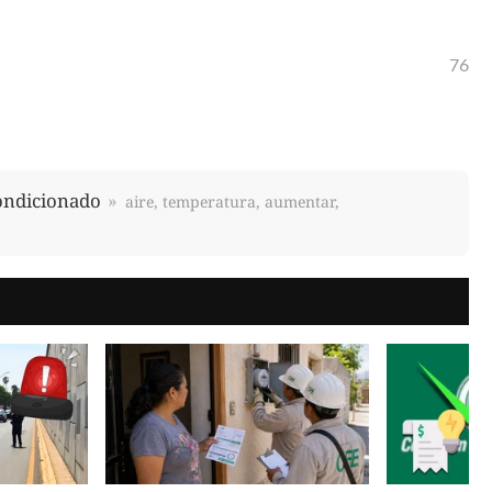
76
ondicionado
aire, temperatura, aumentar,