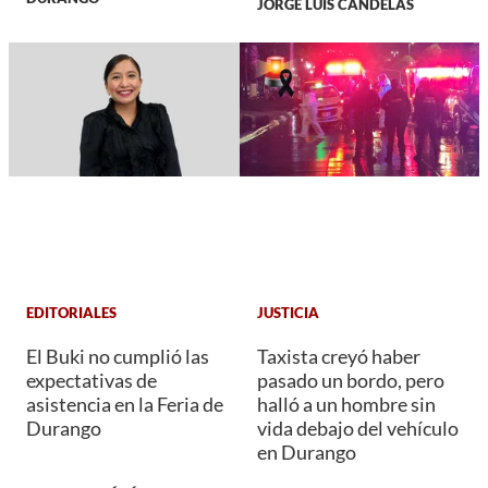
JORGE LUIS CANDELAS
EDITORIALES
JUSTICIA
El Buki no cumplió las
Taxista creyó haber
expectativas de
pasado un bordo, pero
asistencia en la Feria de
halló a un hombre sin
Durango
vida debajo del vehículo
en Durango