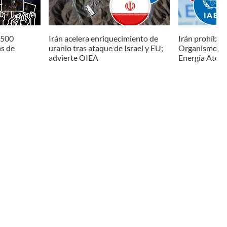
 500
Irán acelera enriquecimiento de
Irán prohíbe i
s de
uranio tras ataque de Israel y EU;
Organismo Int
advierte OIEA
Energía Atóm