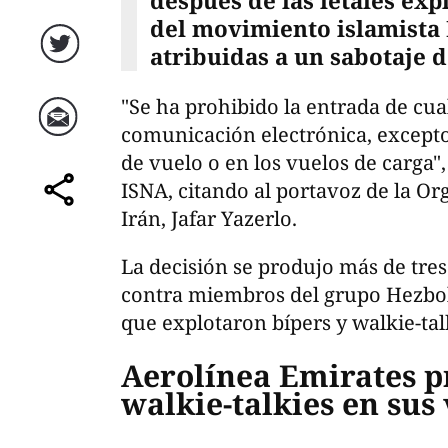
después de las letales exp
del movimiento islamista
atribuidas a un sabotaje d
Twitter
"Se ha prohibido la entrada de cua
comunicación electrónica, excepto
Correo
de vuelo o en los vuelos de carga",
ISNA, citando al portavoz de la Or
comparte
Irán, Jafar Yazerlo.
La decisión se produjo más de tre
contra miembros del grupo Hezbolá
que explotaron bípers y walkie-tal
Aerolínea Emirates p
walkie-talkies en sus