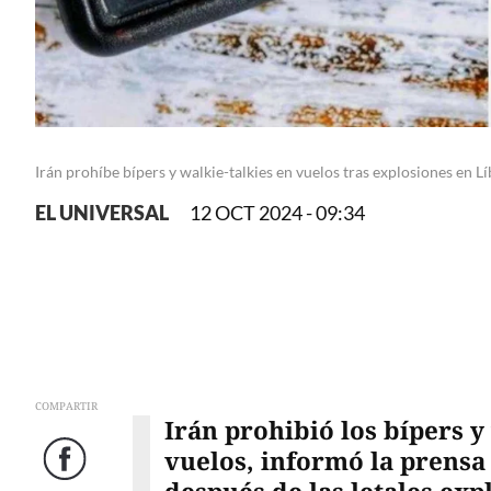
Irán prohíbe bípers y walkie-talkies en vuelos tras explosiones en L
EL UNIVERSAL
12 OCT 2024 - 09:34
COMPARTIR
Irán prohibió los bípers y
vuelos, informó la prensa
Facebook