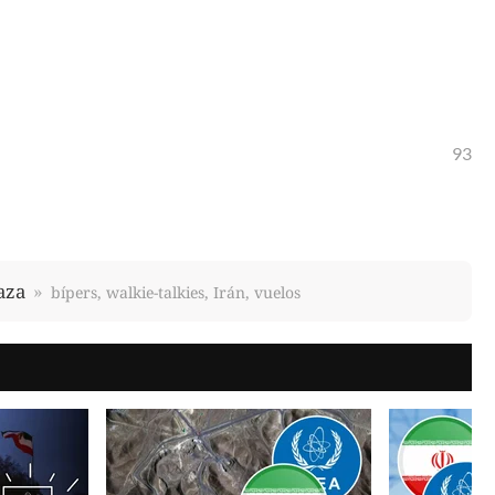
93
aza
bípers, walkie-talkies, Irán, vuelos