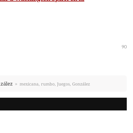
90
nzález
mexicana, rumbo, Juegos, González