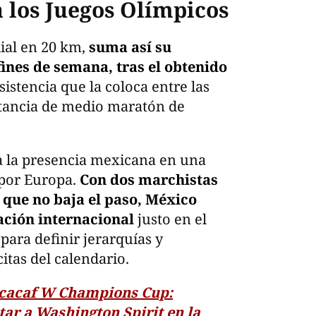
 los Juegos Olímpicos
al en 20 km,
suma así su
ines de semana, tras el obtenido
istencia que la coloca entre las
istancia de medio maratón de
a la presencia mexicana en una
por Europa.
Con dos marchistas
 que no baja el paso, México
sación internacional
justo en el
ara definir jerarquías y
itas del calendario.
cacaf W Champions Cup:
r a Washington Spirit en la