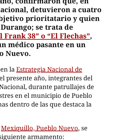
cano, confirmaron que, en
acional, detuvieron a cuatro
bjetivo prioritatario y quien
 Durango; se trata de
El Frank 38” o “El Flechas”
,
un médico pasante en un
lo Nuevo.
 en la
Estrategia Nacional de
del presente año, integrantes del
Nacional, durante patrullajes de
stres en el municipio de Pueblo
as dentro de las que destaca la
n
Mexiquillo, Pueblo Nuevo
, se
l siguiente armamento: