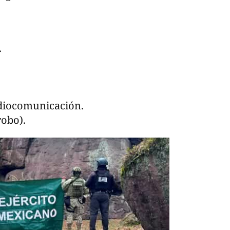
.
adiocomunicación.
robo).