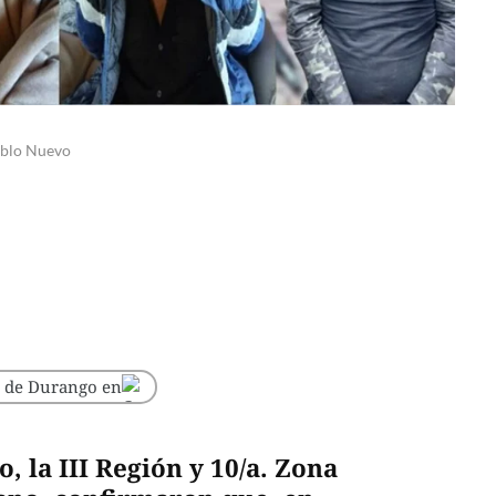
ueblo Nuevo
o de Durango en
 la III Región y 10/a. Zona